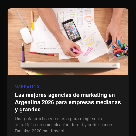
CONTACTO
BLOG — CATEGORÍAS
Marketing
Branding
Influencers
Tech
Producción
Social Media
info@mindcircus.agency
+54 11 5139-4130
MARKETING
We are hiring
Las mejores agencias de marketing en
Argentina 2026 para empresas medianas
y grandes
Una guía práctica y honesta para elegir socio
estratégico en comunicación, brand y performance.
Ranking 2026 con trayect...