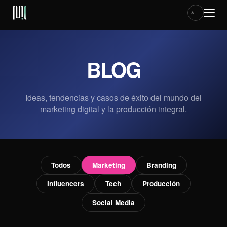
ACCESO CLIENTES
BLOG
HOME
Ideas, tendencias y casos de éxito del mundo del
marketing digital y la producción integral.
SERVICIOS
CASOS
Todos
Marketing
Branding
Influencers
Tech
Producción
BLOG
Social Media