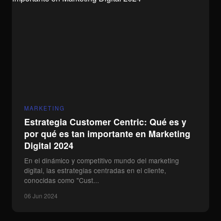
MINDCIRCUS BS.AS
| Bernardo de Irigoyen 866 –
Vicente López, Buenos Aires, Argentina.
MINDCIRCUS MIAMI
| Aventura FL 33180, Florida,
USA.
MARKETING
Estrategia Customer Centric: Qué es y
por qué es tan importante en Marketing
Digital 2024
En el dinámico y competitivo mundo del marketing
digital, las estrategias centradas en el cliente,
conocidas como "Cust...
06 Jun 2024