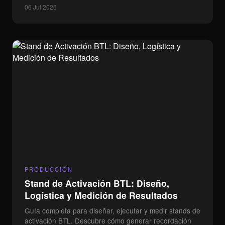
Especialistas
06 Jul 2026
audiovisuales en vuelos
drones profesionales.
Servicios
Marketing Digital
Influencer Marketing
Diseño Web
Inteligencia Artificial
MINDCIRCUS
AGENCY
Contacto
PRODUCCIÓN
Stand de Activación BTL: Diseño,
Logística y Medición de Resultados
Guía completa para diseñar, ejecutar y medir stands de
activación BTL. Descubre cómo generar recordación