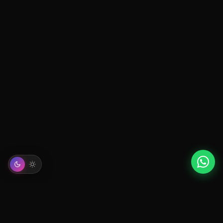
info@mindcircus.agency
|
+54 11 5139-4130
© 2026 Mindcircus Agency. Todos los derechos reservados. |
Política de
Privacidad