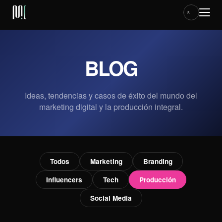
ACCESO CLIENTES
BLOG
HOME
Ideas, tendencias y casos de éxito del mundo del
marketing digital y la producción integral.
SERVICIOS
CASOS
Todos
Marketing
Branding
Influencers
Tech
Producción
BLOG
Social Media