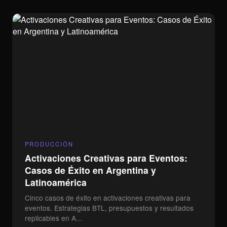
CONTACTO
BLOG — CATEGORÍAS
Marketing
Branding
Influencers
Tech
Producción
Social Media
info@mindcircus.agency
+54 11 5139-4130
Menú
Partners
PRODUCCIÓN
Estudio de Fotografía
We are hiring
Inicio
Activaciones Creativas para Eventos:
Especialistas en foto
Servicios
Casos de Éxito en Argentina y
producto.
Casos
Latinoamérica
Bernardo de Irigoyen 866,
Blog
Vicente López.
Cinco casos de éxito en activaciones creativas para
eventos. Estrategias BTL, presupuestos y resultados
Contacto
Dronlandia
replicables en A...