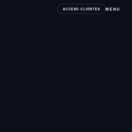
ACCESO CLIENTES
MENU
 CATEGORÍAS
ing
Branding
Influencers
Tech
ción
Social Media
circus.agency
139-4130