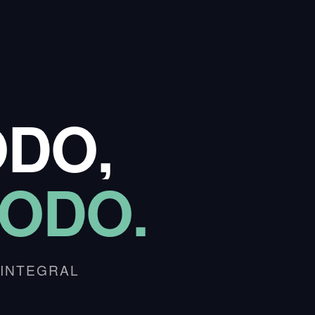
DO,
ODO.
 INTEGRAL