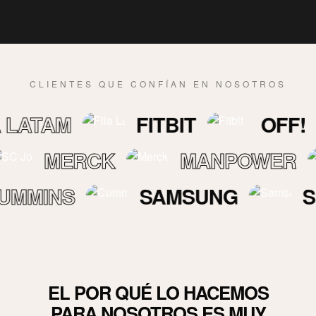
CLIENTES QUE CONFÍAN EN NOSOTROS
AM
FITBIT
OFF!
MERCK
MANPOWER
NS
SAMSUNG
SERVI
EL POR QUÉ LO HACEMOS
PARA NOSOTROS ES MUY