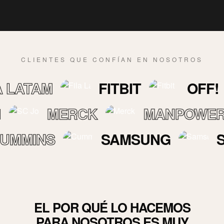
CLIENTES QUE CONFÍAN EN NOSOTROS
TAM
FITBIT
OFF!
MERCK
MANPOWER
INS
SAMSUNG
SERVI
EL POR QUÉ LO HACEMOS
PARA NOSOTROS ES MUY