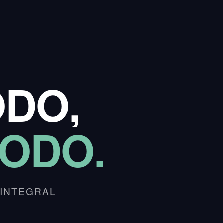
DO,
ODO.
 INTEGRAL