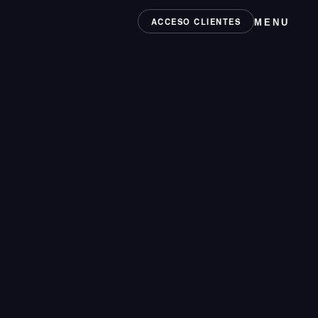
ACCESO CLIENTES
MENU
 CATEGORÍAS
ing
Branding
Influencers
Tech
ción
Social Media
circus.agency
139-4130