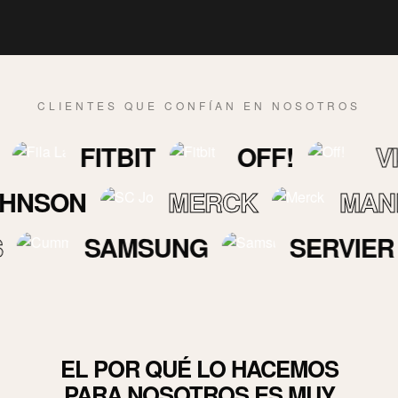
CLIENTES QUE CONFÍAN EN NOSOTROS
FITBIT
OFF!
VISA
ON
MERCK
MANPOW
SAMSUNG
SERVIER
EL POR QUÉ LO HACEMOS
PARA NOSOTROS ES MUY