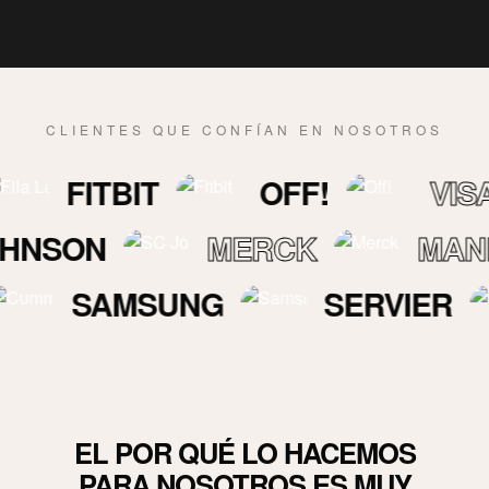
CLIENTES QUE CONFÍAN EN NOSOTROS
ITBIT
OFF!
VISA
ON
MERCK
MANPOW
SAMSUNG
SERVIER
EL POR QUÉ LO HACEMOS
PARA NOSOTROS ES MUY